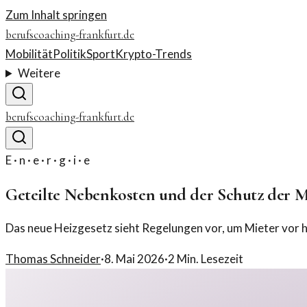
Zum Inhalt springen
berufscoaching-frankfurt.de
Mobilität
Politik
Sport
Krypto-Trends
Weitere
berufscoaching-frankfurt.de
E · n · e · r · g · i · e
Geteilte Nebenkosten und der Schutz der M
Das neue Heizgesetz sieht Regelungen vor, um Mieter vor 
Thomas Schneider
·
8. Mai 2026
·
2
Min. Lesezeit