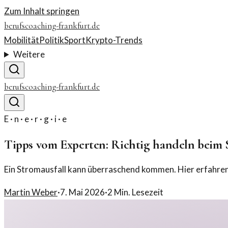
Zum Inhalt springen
berufscoaching-frankfurt.de
Mobilität
Politik
Sport
Krypto-Trends
Weitere
berufscoaching-frankfurt.de
E · n · e · r · g · i · e
Tipps vom Experten: Richtig handeln beim 
Ein Stromausfall kann überraschend kommen. Hier erfahren Si
Martin Weber
·
7. Mai 2026
·
2
Min. Lesezeit