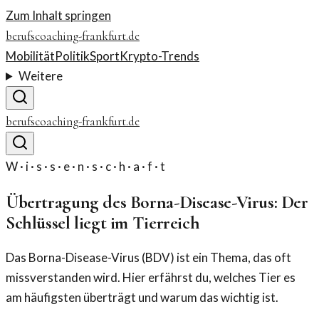
Zum Inhalt springen
berufscoaching-frankfurt.de
Mobilität
Politik
Sport
Krypto-Trends
Weitere
berufscoaching-frankfurt.de
W · i · s · s · e · n · s · c · h · a · f · t
Übertragung des Borna-Disease-Virus: Der
Schlüssel liegt im Tierreich
Das Borna-Disease-Virus (BDV) ist ein Thema, das oft
missverstanden wird. Hier erfährst du, welches Tier es
am häufigsten überträgt und warum das wichtig ist.