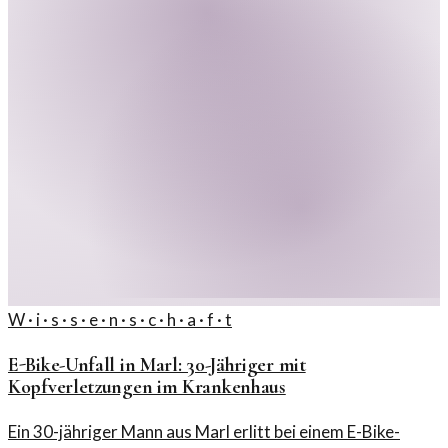
W · i · s · s · e · n · s · c · h · a · f · t
E-Bike-Unfall in Marl: 30-Jähriger mit
Kopfverletzungen im Krankenhaus
Ein 30-jähriger Mann aus Marl erlitt bei einem E-Bike-