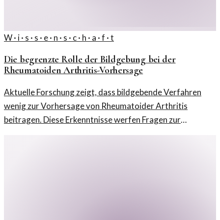
W · i · s · s · e · n · s · c · h · a · f · t
Die begrenzte Rolle der Bildgebung bei der
Rheumatoiden Arthritis-Vorhersage
Aktuelle Forschung zeigt, dass bildgebende Verfahren
wenig zur Vorhersage von Rheumatoider Arthritis
beitragen. Diese Erkenntnisse werfen Fragen zur
klinischen Praxis auf.