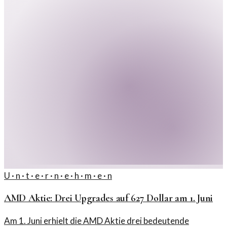
U · n · t · e · r · n · e · h · m · e · n
AMD Aktie: Drei Upgrades auf 627 Dollar am 1. Juni
Am 1. Juni erhielt die AMD Aktie drei bedeutende