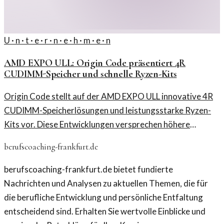
U · n · t · e · r · n · e · h · m · e · n
AMD EXPO ULL: Origin Code präsentiert 4R
CUDIMM-Speicher und schnelle Ryzen-Kits
Origin Code stellt auf der AMD EXPO ULL innovative 4R
CUDIMM-Speicherlösungen und leistungsstarke Ryzen-
Kits vor. Diese Entwicklungen versprechen höhere
Effizienz und Geschwindigkeit für moderne Systeme.
berufscoaching-frankfurt.de
berufscoaching-frankfurt.de bietet fundierte
Nachrichten und Analysen zu aktuellen Themen, die für
die berufliche Entwicklung und persönliche Entfaltung
entscheidend sind. Erhalten Sie wertvolle Einblicke und