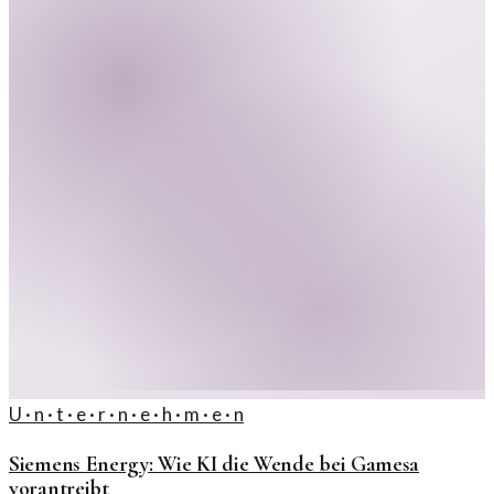
U · n · t · e · r · n · e · h · m · e · n
Siemens Energy: Wie KI die Wende bei Gamesa
vorantreibt