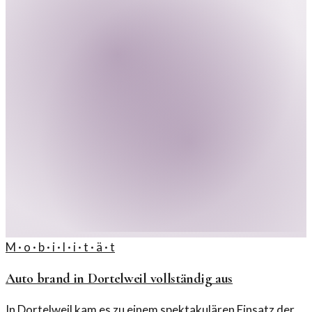
M · o · b · i · l · i · t · ä · t
Auto brand in Dortelweil vollständig aus
In Dortelweil kam es zu einem spektakulären Einsatz der