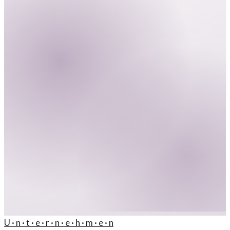
U · n · t · e · r · n · e · h · m · e · n