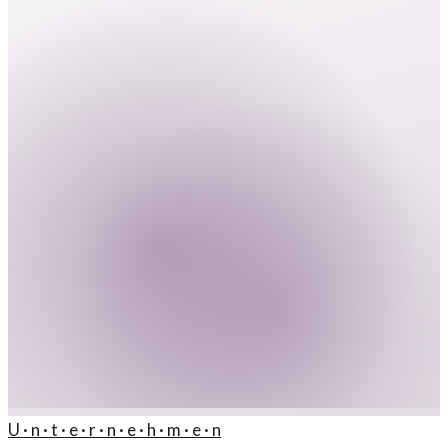
U · n · t · e · r · n · e · h · m · e · n