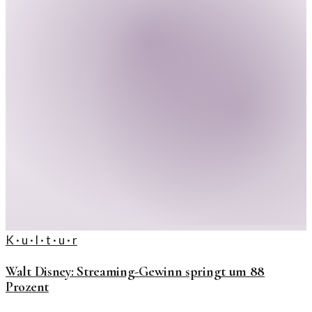
K · u · l · t · u · r
Walt Disney: Streaming-Gewinn springt um 88
Prozent