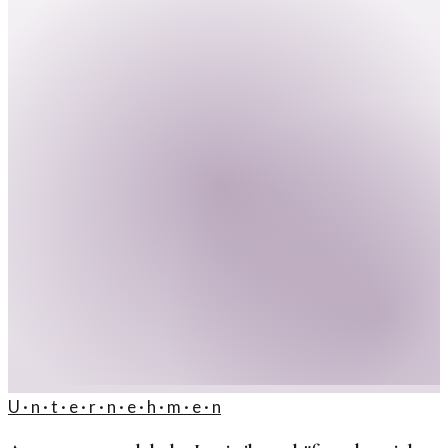
U · n · t · e · r · n · e · h · m · e · n