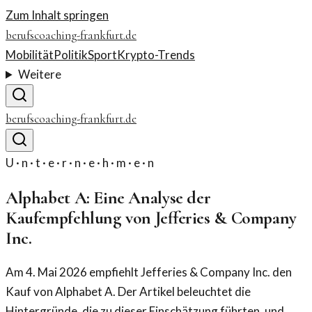
Zum Inhalt springen
berufscoaching-frankfurt.de
Mobilität
Politik
Sport
Krypto-Trends
Weitere
berufscoaching-frankfurt.de
U · n · t · e · r · n · e · h · m · e · n
Alphabet A: Eine Analyse der
Kaufempfehlung von Jefferies & Company
Inc.
Am 4. Mai 2026 empfiehlt Jefferies & Company Inc. den
Kauf von Alphabet A. Der Artikel beleuchtet die
Hintergründe, die zu dieser Einschätzung führten, und